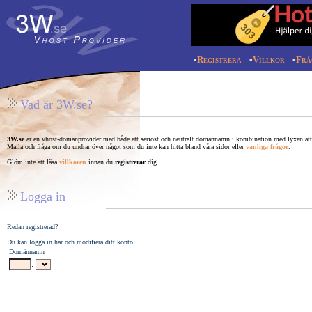
•
Registrera
•
Villkor
•
Frå
Vad är 3W.se?
3W.se
är en vhost-domänprovider med både ett seriöst och neutralt domännamn i kombination med lyxen att
Maila och fråga om du undrar över något som du inte kan hitta bland våra sidor eller
vanliga frågor
.
Glöm inte att läsa
villkoren
innan du
registrerar
dig.
Logga in
Redan registrerad?
Du kan logga in här och modifiera ditt konto.
Domännamn
.